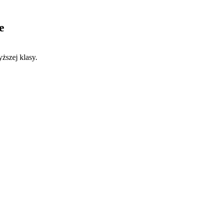
e
ższej klasy.