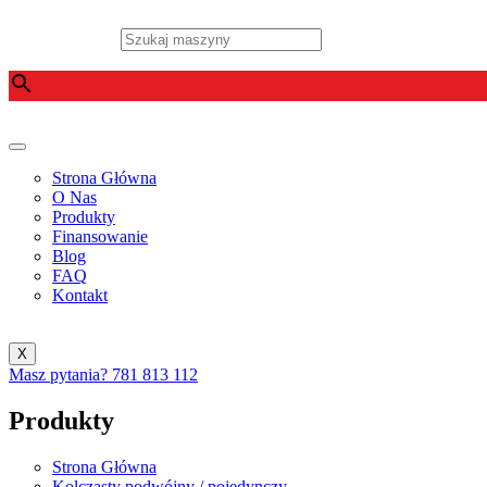
Przejdź
do
Szukaj maszyny
treści
×
Strona Główna
O Nas
Produkty
Finansowanie
Blog
FAQ
Kontakt
X
Masz pytania?
781 813 112
Produkty
Strona Główna
Kolczasty podwójny / pojedynczy