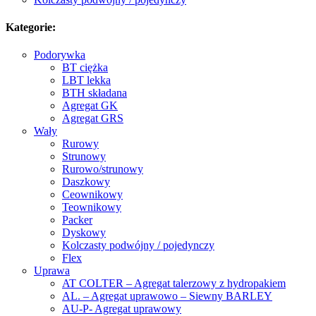
Kategorie:
Podorywka
BT ciężka
LBT lekka
BTH składana
Agregat GK
Agregat GRS
Wały
Rurowy
Strunowy
Rurowo/strunowy
Daszkowy
Ceownikowy
Teownikowy
Packer
Dyskowy
Kolczasty podwójny / pojedynczy
Flex
Uprawa
AT COLTER – Agregat talerzowy z hydropakiem
AL. – Agregat uprawowo – Siewny BARLEY
AU-P- Agregat uprawowy