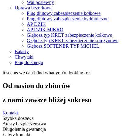
Wał posiewny
Uprawa bezorkowa
Pług dłutowy zabezpieczenie kołkowe
Pług dłutowy zabezpieczenie hydrauliczne
AP DZIK
AP DZIK MIKRO
Głębosz typ KRET zabezpieczenie kołkowe
Głębosz typ KRET zabezpieczenie sprężynowe
Głębosz SOFTENER TYP MICHEL
Balasty
Chwytaki
Pług do śniegu
It seems we can't find what you're looking for.
Od nasion do zbiorów
z nami zawsze bliżej sukcesu
Kontakt
Szybka dostawa
Atesty bezpieczeństwa
Długoletnia gwarancja
Łatwy kontakt