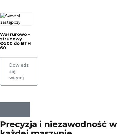
Wał rurowo –
strunowy
Ø500 do BTH
60
Dowiedz
się
więcej
Precyzja i niezawodność w
każdej
maszynie