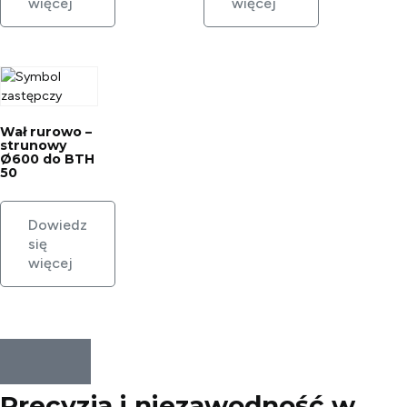
więcej
więcej
Wał rurowo –
strunowy
Ø600 do BTH
50
Dowiedz
się
więcej
Precyzja i niezawodność w