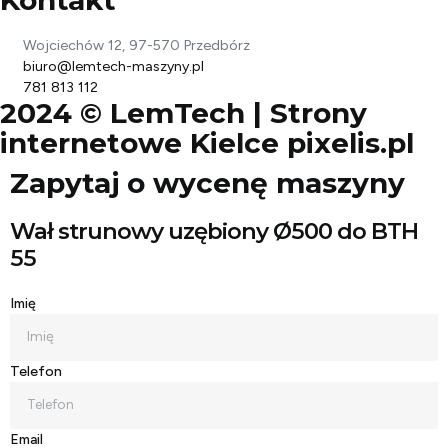
Wojciechów 12, 97-570 Przedbórz
biuro@lemtech-maszyny.pl
781 813 112
2024 © LemTech |
Strony
internetowe Kielce
pixelis.pl
Zapytaj o wycenę maszyny
Wał strunowy uzębiony Ø500 do BTH
55
Imię
Telefon
Email