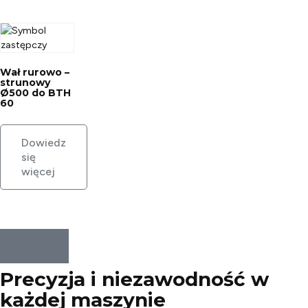
Wał rurowo –
strunowy
Ø500 do BTH
60
Dowiedz
się
więcej
Precyzja i niezawodność w
każdej
maszynie