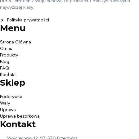
Firma Lemtech z Wojciechowa to producent maszyn rolniczych
najwyższej klasy.
Polityka prywatności
Menu
Strona Główna
O nas
Produkty
Blog
FAQ
Kontakt
Sklep
Podorywka
Wały
Uprawa
Uprawa bezorkowa
Kontakt
Wojciechów 12, 97-570 Przedbórz