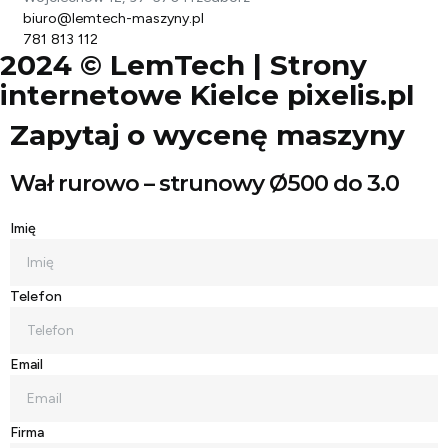
biuro@lemtech-maszyny.pl
781 813 112
2024 © LemTech |
Strony
internetowe Kielce
pixelis.pl
Zapytaj o wycenę maszyny
Wał rurowo – strunowy Ø500 do 3.0
Imię
Telefon
Email
Firma