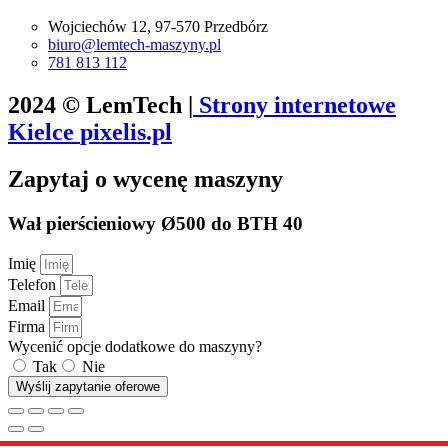
Wojciechów 12, 97-570 Przedbórz
biuro@lemtech-maszyny.pl
781 813 112
2024 © LemTech |
Strony internetowe
Kielce
pixelis.pl
Zapytaj o wycenę maszyny
Wał pierścieniowy Ø500 do BTH 40
Imię
Telefon
Email
Firma
Wycenić opcje dodatkowe do maszyny?
Tak
Nie
Wyślij zapytanie oferowe