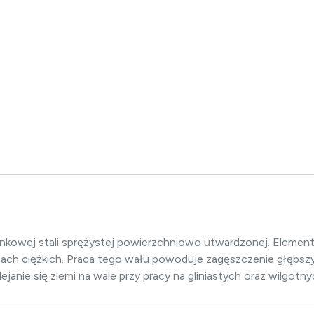
nkowej stali sprężystej powierzchniowo utwardzonej. Elemen
bach ciężkich. Praca tego wału powoduje zagęszczenie głębsz
lejanie się ziemi na wale przy pracy na gliniastych oraz wilgotn