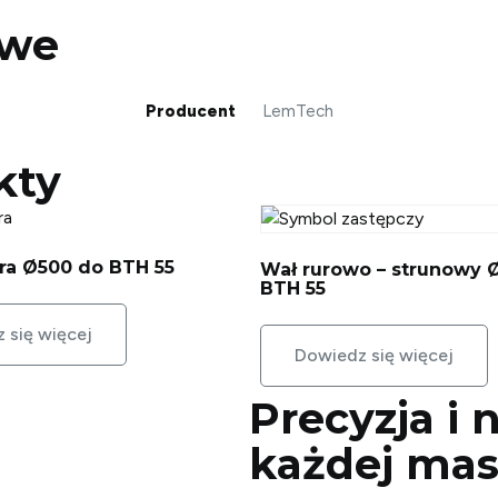
owe
Producent
LemTech
kty
ra Ø500 do BTH 55
Wał rurowo – strunowy 
BTH 55
 się więcej
Dowiedz się więcej
Precyzja i
każdej
mas