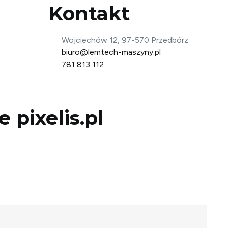
Kontakt
Wojciechów 12, 97-570 Przedbórz
biuro@lemtech-maszyny.pl
781 813 112
ce
pixelis.pl