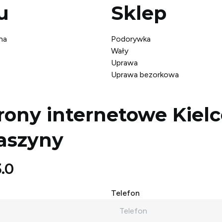
u
Sklep
na
Podorywka
Wały
Uprawa
Uprawa bezorkowa
rony internetowe Kiel
aszyny
.0
Telefon