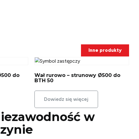
Inne produkty
Ø500 do
Wał rurowo – strunowy Ø500 do
BTH 50
Dowiedz się więcej
 niezawodność w
zynie