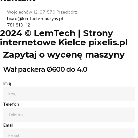
Wojciechów 12, 97-570 Przedbórz
biuro@lemtech-maszyny.pl
781 813 112
2024 © LemTech |
Strony
internetowe Kielce
pixelis.pl
Zapytaj o wycenę maszyny
Wał packera Ø600 do 4.0
Imię
Telefon
Email