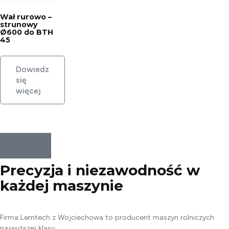
Wał rurowo –
strunowy
Ø600 do BTH
45
Dowiedz
się
więcej
Precyzja i niezawodność w
każdej
maszynie
Firma Lemtech z Wojciechowa to producent maszyn rolniczych
najwyższej klasy.