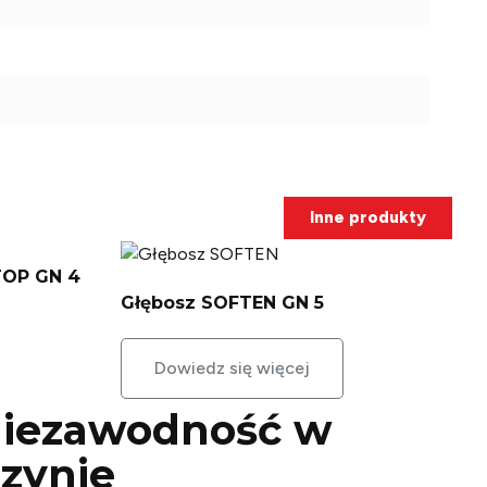
Inne produkty
TOP GN 4
Głębosz SOFTEN GN 5
Dowiedz się więcej
 niezawodność w
zynie