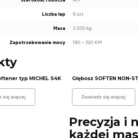
Liczba łap
9 szt.
Masa
3 500 kg
Zapotrzebowanie mocy
190 – 320 KM
kty
oftener typ MICHEL S4K
Głębosz SOFTEN NON-S
 się więcej
Dowiedz się więcej
Precyzja i
każdej
mas