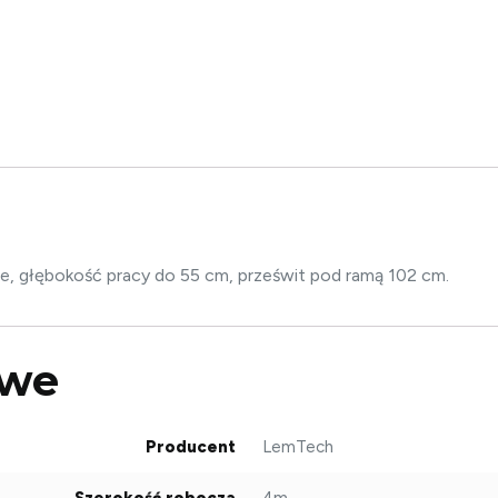
e, głębokość pracy do 55 cm, prześwit pod ramą 102 cm.
owe
Producent
LemTech
Szerokość robocza
4m