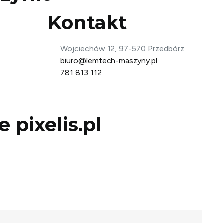
Kontakt
Wojciechów 12, 97-570 Przedbórz
biuro@lemtech-maszyny.pl
781 813 112
ce
pixelis.pl